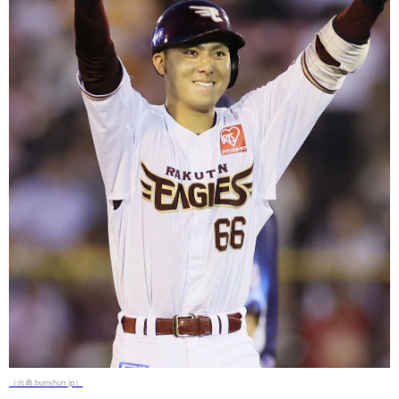
（出典 bunshun.jp）