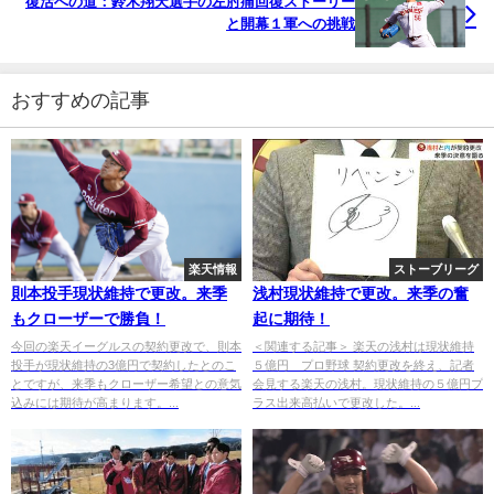
復活への道：鈴木翔天選手の左肘痛回復ストーリー
と開幕１軍への挑戦
おすすめの記事
楽天情報
ストーブリーグ
則本投手現状維持で更改。来季
浅村現状維持で更改。来季の奮
もクローザーで勝負！
起に期待！
今回の楽天イーグルスの契約更改で、則本
＜関連する記事＞ 楽天の浅村は現状維持
投手が現状維持の3億円で契約したとのこ
５億円 プロ野球 契約更改を終え、記者
とですが、来季もクローザー希望との意気
会見する楽天の浅村。現状維持の５億円プ
込みには期待が高まります。...
ラス出来高払いで更改した。...