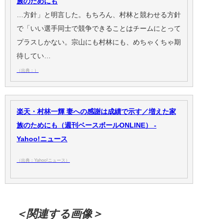
族のためにも
…方針」と明言した。もちろん、村林と競わせる方針
で「いい選手同士で競争できることはチームにとって
プラスしかない。宗山にも村林にも、めちゃくちゃ期
待してい…
（出典：）
楽天・村林一輝 妻への感謝は成績で示す／増えた家
族のためにも（週刊ベースボールONLINE） -
Yahoo!ニュース
（出典：Yahoo!ニュース）
＜関連する画像＞