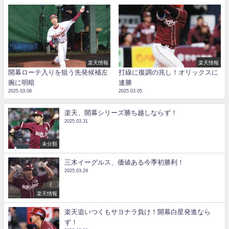
楽天情報
楽天情報
開幕ローテ入りを狙う先発候補左
打線に復調の兆し！オリックスに
腕に明暗
連勝
2025.03.09
2025.03.05
楽天、開幕シリーズ勝ち越しならず！
2025.03.31
未分類
三木イーグルス、価値ある今季初勝利！
2025.03.29
楽天情報
楽天追いつくもサヨナラ負け！開幕白星発進なら
ず！