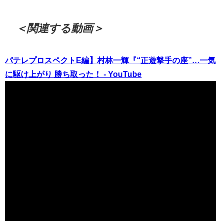
＜関連する動画＞
パテレプロスペクトE編】村林一輝『“正遊撃手の座”…一気
に駆け上がり 勝ち取った！ - YouTube
（出典 Youtube）