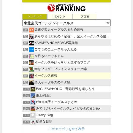
ランキング
ポイント
ブロ画
楽速＠楽天イーグルスまとめ速報
1位
あらやまはじめの「定番！」楽天イーグルス応援ブログ
2位
KAMMY'S HOMEPAGE写真館
3位
こてつのニュースちゃんねる
4位
今日もいーぐるるん
5位
イーグルスをひっそりと見守るブログ
6位
幸せブログ プレインズウォーク編
7位
イーグルス速報
8位
楽天イーグルスのネタ帳
9位
EAGLES＠HOLIC 野球観戦を楽しもう
10位
東北®日記
11位
E速＠楽天イーグルスまとめ
12位
みてけさい-イーグルスとベガルタのまとめ-
13位
Ｃrazy Blog
14位
徒然な日記
15位
このカテゴリを全て表示