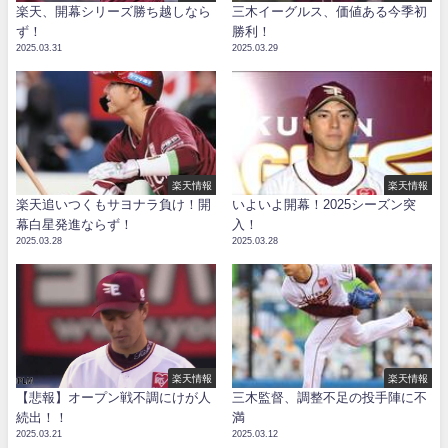
楽天、開幕シリーズ勝ち越しなら
三木イーグルス、価値ある今季初
ず！
勝利！
2025.03.31
2025.03.29
楽天情報
楽天情報
楽天追いつくもサヨナラ負け！開
いよいよ開幕！2025シーズン突
幕白星発進ならず！
入！
2025.03.28
2025.03.28
楽天情報
楽天情報
【悲報】オープン戦不調にけが人
三木監督、調整不足の投手陣に不
続出！！
満
2025.03.21
2025.03.12