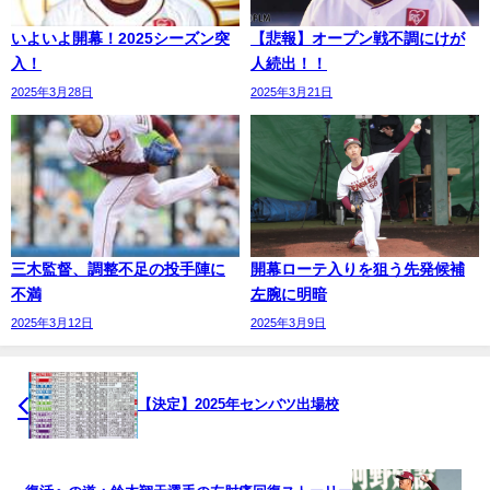
いよいよ開幕！2025シーズン突
【悲報】オープン戦不調にけが
入！
人続出！！
2025年3月28日
2025年3月21日
三木監督、調整不足の投手陣に
開幕ローテ入りを狙う先発候補
不満
左腕に明暗
2025年3月12日
2025年3月9日
【決定】2025年センバツ出場校