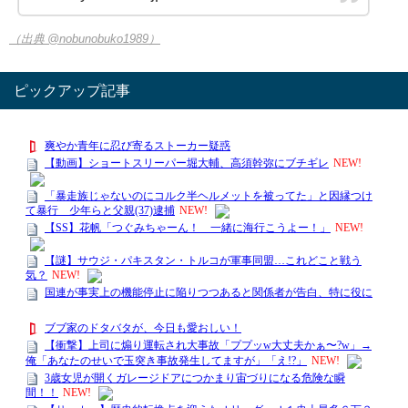
（出典 @nobunobuko1989）
ピックアップ記事