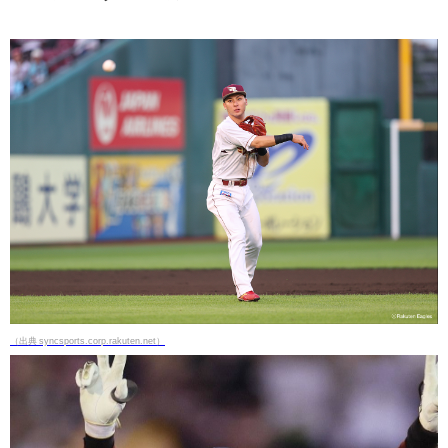
（出典 syncsports.corp.rakuten.net）