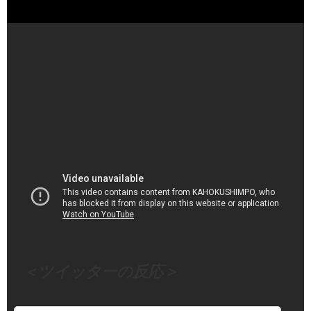
宗山塁＃楽天イーグルス＃田中将大 - YouTube
（出典 Youtube）
＜ツイッターの反応＞