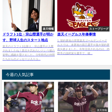
楽天情報
ストーブリーグ
ドラフト1位・宗山塁選手が明か
楽天イーグルス年俸事情
す、野球人生のスタート地点
1. 契約更改の背景楽天ゴールデンイーグ
ルスでは、未更改の辰己選手を除き契約更
楽天のドラフト1位新人・宗山選手が入寮
改を終えました。今年注目されるのは、内
されましたね！原点を忘れないという彼の
野手の浅村栄斗選手で、彼...
姿勢に感銘を受けました。少年時代の仲間
たちからのメッセージ入りユ...
今週の人気記事
未分類
楽天情報