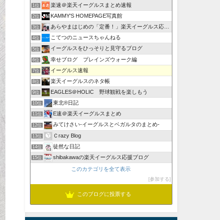
楽速＠楽天イーグルスまとめ速報
1位
KAMMY'S HOMEPAGE写真館
2位
あらやまはじめの「定番！」楽天イーグルス応援ブログ
3位
こてつのニュースちゃんねる
4位
イーグルスをひっそりと見守るブログ
5位
幸せブログ プレインズウォーク編
6位
イーグルス速報
7位
楽天イーグルスのネタ帳
8位
EAGLES＠HOLIC 野球観戦を楽しもう
9位
東北®日記
10位
E速＠楽天イーグルスまとめ
11位
みてけさい-イーグルスとベガルタのまとめ-
12位
Ｃrazy Blog
13位
徒然な日記
14位
shibakawaの楽天イーグルス応援ブログ
15位
このカテゴリを全て表示
参加する
このブログに投票する