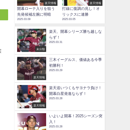
楽天情報
楽天情報
開幕ローテ入りを狙う
打線に復調の兆し！オ
先発候補左腕に明暗
リックスに連勝
2025.03.09
2025.03.05
楽天、開幕シリーズ勝ち越しな
らず！
2025.03.31
未分類
宗
三木イーグルス、価値ある今季
初勝利！
2025.03.29
楽天情報
楽天追いつくもサヨナラ負け！
開幕白星発進ならず！
2025.03.28
楽天情報
いよいよ開幕！2025シーズン突
入！
2025.03.28