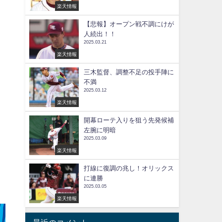
楽天情報
【悲報】オープン戦不調にけが
人続出！！
2025.03.21
楽天情報
三木監督、調整不足の投手陣に
不満
2025.03.12
楽天情報
開幕ローテ入りを狙う先発候補
左腕に明暗
2025.03.09
楽天情報
打線に復調の兆し！オリックス
に連勝
2025.03.05
楽天情報