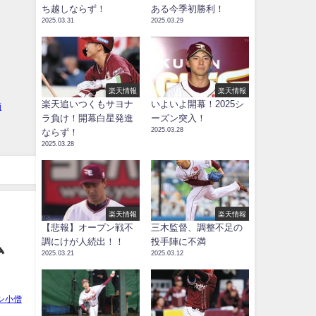
ち越しならず！
ある今季初勝利！
2025.03.31
2025.03.29
楽天情報
楽天情報
楽天追いつくもサヨナ
いよいよ開幕！2025シ
ラ負け！開幕白星発進
ーズン突入！
2025.03.28
ならず！
2025.03.28
楽天情報
楽天情報
【悲報】オープン戦不
三木監督、調整不足の
調にけが人続出！！
投手陣に不満
ム
2025.03.21
2025.03.12
シ小僧