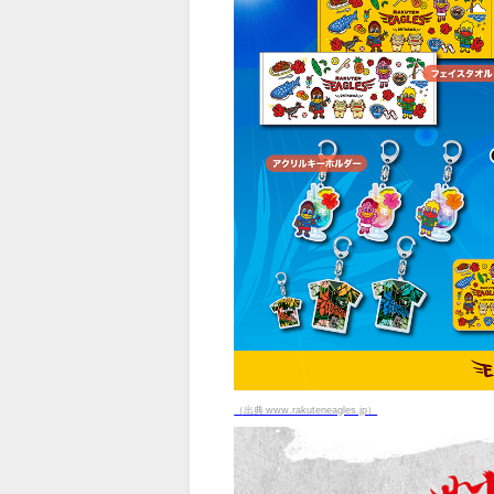
（出典 www.rakuteneagles.jp）