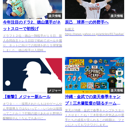
楽天情報
楽天情報
今年注目のドラ2、徳山選手がネ
辰己 球界一の外野手へ
ットスローで初投げ
転載元
https://news.yahoo.co.jp/articles/817aa4a
ドラフト２位・徳山一翔投手が１５日、新
人合同自主トレ５日目で初めてボールを握
り、ネットに向けての投球を約１５球実施
しました。徳山投手は入団時...
メジャー
楽天情報
【衝撃】メジャー新ルール
沖縄・金武での楽天春季キャン
プ！三木肇監督が語るチームの
オワタ・・・採用されたらもはやゲームや
ん早期導入ではないって・・いつかは採用
目標とは？
楽天が沖縄・金武で春季キャンプをスター
ってことか！？打順の巡りあわせも野球の
トさせましたね！三木監督の意気込みや選
醍醐味やん！なんでもありに...
手たちの成長が見られるこの時期は、ファ
ンにとってもワクワクします...