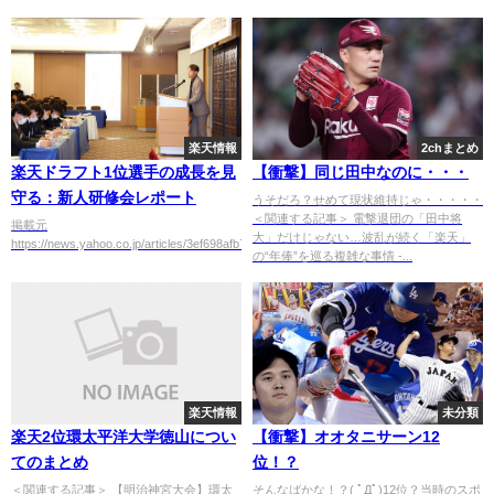
楽天情報
2chまとめ
楽天ドラフト1位選手の成長を見
【衝撃】同じ田中なのに・・・
守る：新人研修会レポート
うそだろ？せめて現状維持じゃ・・・・・
＜関連する記事＞ 電撃退団の「田中将
掲載元
大」だけじゃない…波乱が続く「楽天」
https://news.yahoo.co.jp/articles/3ef698afb7e89289362d6090a6874d5d8...
の“年俸”を巡る複雑な事情 -...
楽天情報
未分類
楽天2位環太平洋大学徳山につい
【衝撃】オオタニサーン12
てのまとめ
位！？
＜関連する記事＞ 【明治神宮大会】環太
そんなばかな！？( ﾟДﾟ)12位？当時のスポ