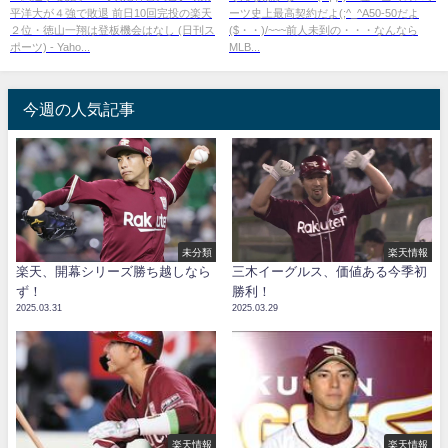
平洋大が４強で敗退 前日10回完投の楽天
ーツ史上最高契約だよ(;^_^A50-50だよ
２位・徳山一翔は登板機会はなし (日刊ス
($・・)/~~~前人未到の・・・なんなら
ポーツ) - Yaho...
MLB...
今週の人気記事
未分類
楽天情報
楽天、開幕シリーズ勝ち越しなら
三木イーグルス、価値ある今季初
ず！
勝利！
2025.03.31
2025.03.29
楽天情報
楽天情報