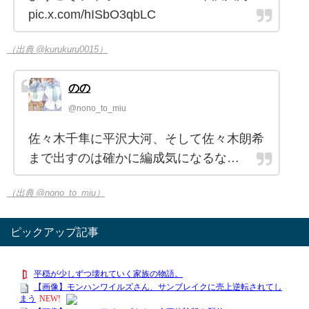
pic.x.com/hISbO3qbLC
（出典 @kurukuru0015）
のの
@nono_to_miu
佐々木千隼に平沢大河、そして佐々木朗希
まで出すのは確かに編成気になるな…
（出典 @nono_to_miu）
ピックアップ記事