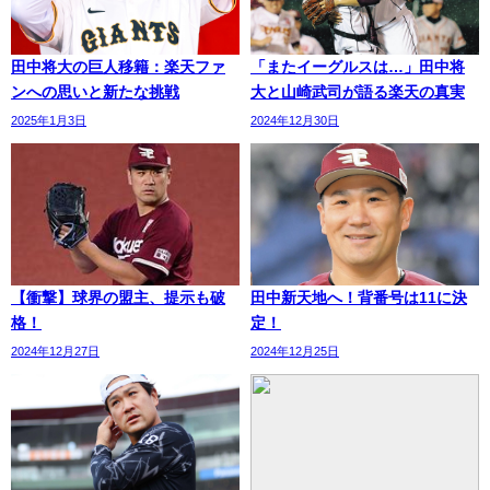
田中将大の巨人移籍：楽天ファ
「またイーグルスは…」田中将
ンへの思いと新たな挑戦
大と山崎武司が語る楽天の真実
2025年1月3日
2024年12月30日
【衝撃】球界の盟主、提示も破
田中新天地へ！背番号は11に決
格！
定！
2024年12月27日
2024年12月25日