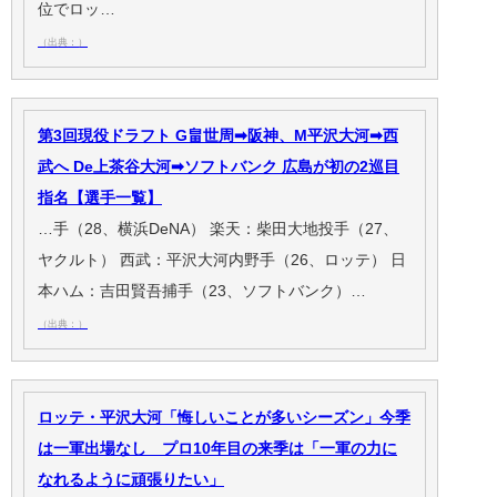
位でロッ…
（出典：）
第3回現役ドラフト G畠世周➡阪神、M平沢大河➡西
武へ De上茶谷大河➡ソフトバンク 広島が初の2巡目
指名【選手一覧】
…手（28、横浜DeNA） 楽天：柴田大地投手（27、
ヤクルト） 西武：平沢大河内野手（26、ロッテ） 日
本ハム：吉田賢吾捕手（23、ソフトバンク）…
（出典：）
ロッテ・平沢大河「悔しいことが多いシーズン」今季
は一軍出場なし プロ10年目の来季は「一軍の力に
なれるように頑張りたい」