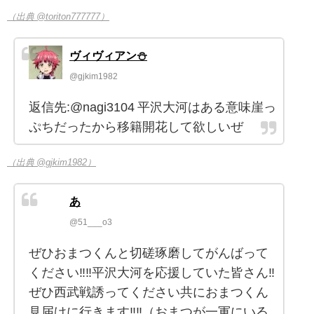
（出典 @toriton777777）
ヴィヴィアン⛄
@gjkim1982
返信先:@nagi3104 平沢大河はある意味崖っ
ぷちだったから移籍開花して欲しいぜ
（出典 @gjkim1982）
あ
@51___o3
ぜひおまつくんと切磋琢磨してがんばって
ください‼️‼️平沢大河を応援していた皆さん‼️
ぜひ西武戦誘ってください共におまつくん
見届けに行きます‼️‼️（おまつが一軍にいる