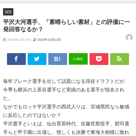
か？
NPB
平沢大河選手、「素晴らしい素材」との評価に一
発回答なるか？
2024年12月10日
2024年12月12日
LINE
毎年ブレーク選手を出して話題になる現役ドラフトだが、
今季も横浜の上茶谷選手など実績のある選手が指名され
た。
なかでもロッテ平沢選手の西武入りは、宮城県民なら敏感
に反応したのではないか？
平沢選手といえば、仙台育英時代、佐藤世那投手、郡司選
手らと甲子園に出場し、惜しくも決勝で東海大相模に敗れ