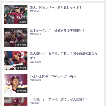
楽天、開幕シリーズ勝ち越しならず！
2025.03.31
未分類
三木イーグルス、価値ある今季初勝利！
2025.03.29
楽天情報
楽天追いつくもサヨナラ負け！開幕白星発進なら
ず！
2025.03.28
楽天情報
いよいよ開幕！2025シーズン突入！
2025.03.28
楽天情報
【悲報】オープン戦不調にけが人続出！！
2025.03.21