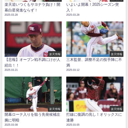
楽天追いつくもサヨナラ負け！開
いよいよ開幕！2025シーズン突
幕白星発進ならず！
入！
2025.03.28
2025.03.28
楽天情報
楽天情報
【悲報】オープン戦不調にけが人
三木監督、調整不足の投手陣に不
続出！！
満
2025.03.21
2025.03.12
楽天情報
楽天情報
開幕ローテ入りを狙う先発候補左
打線に復調の兆し！オリックスに
腕に明暗
連勝
2025.03.09
2025.03.05