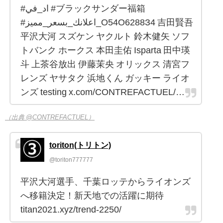
#اد_في #ブラックサンダー福箱
#اعلانك_بسعر_مميز_О54О6288З4 吉田賢吾
平沢大河 スズケン ヤクルト 鈴木健矢 ソフ
トバンク ホークス 本田圭佑 Isparta 田中瑛
斗 上茶谷放出 伊藤茉央 オリックス 清宮フ
レンズ ヤサタク 浜地くん ガッキー ライオ
ンズ testing x.com/CONTREFACTUEL/…
（出典 @CONTREFACTUEL）
toriton(トリトン)
@toriton777777
平沢大河選手、千葉ロッテからライオンズ
へ移籍決定！新天地での活躍に期待
titan2021.xyz/trend-2250/