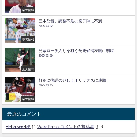
楽天情報
三木監督、調整不足の投手陣に不満
2025.03.12
楽天情報
開幕ローテ入りを狙う先発候補左腕に明暗
2025.03.09
楽天情報
打線に復調の兆し！オリックスに連勝
2025.03.05
楽天情報
最近のコメント
Hello world!
に
WordPress コメントの投稿者
より