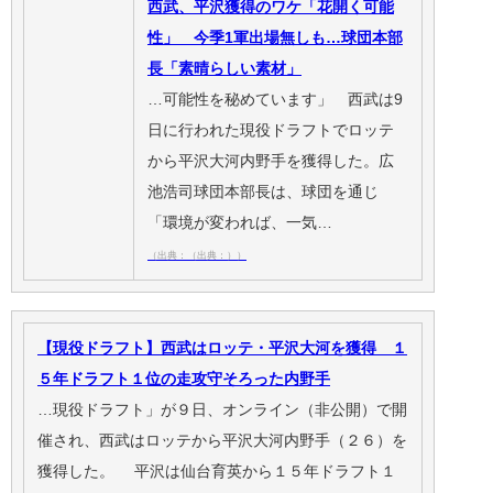
西武、平沢獲得のワケ「花開く可能
性」 今季1軍出場無しも…球団本部
長「素晴らしい素材」
…可能性を秘めています」 西武は9
日に行われた現役ドラフトでロッテ
から平沢大河内野手を獲得した。広
池浩司球団本部長は、球団を通じ
「環境が変われば、一気…
（出典：（出典：））
【現役ドラフト】西武はロッテ・平沢大河を獲得 １
５年ドラフト１位の走攻守そろった内野手
…現役ドラフト」が９日、オンライン（非公開）で開
催され、西武はロッテから平沢大河内野手（２６）を
獲得した。 平沢は仙台育英から１５年ドラフト１