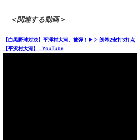
＜関連する動画＞
【白黒野球対決】平澤村大河、被弾！▶▷ 朗希2安打3打点
【平沢村大河】 - YouTube