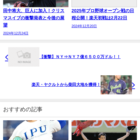
田中将大、巨人に加入！クリス
2025年プロ野球オープン戦の日
マスイブの衝撃発表と今後の展
程公開！楽天初戦は2月22日
望
2024年12月20日
2024年12月24日
【衝撃】ＮＹ⇒ＮＹ７億６５００万ドル！！
楽天・ヤクルトから柴田大地を獲得！
おすすめの記事