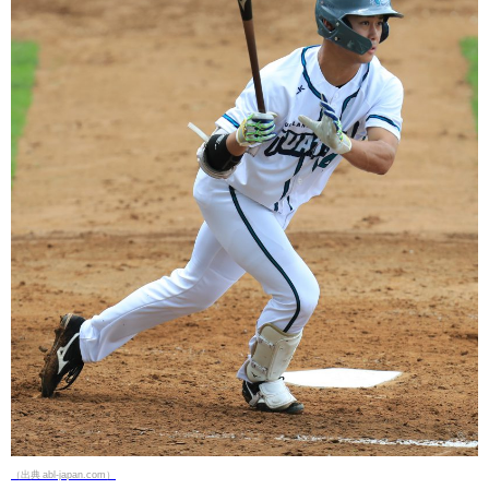
（出典 abl-japan.com）