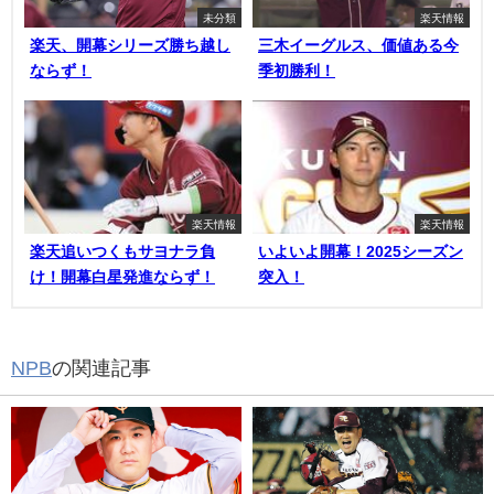
未分類
楽天情報
楽天、開幕シリーズ勝ち越し
三木イーグルス、価値ある今
ならず！
季初勝利！
楽天情報
楽天情報
楽天追いつくもサヨナラ負
いよいよ開幕！2025シーズン
け！開幕白星発進ならず！
突入！
NPB
の関連記事