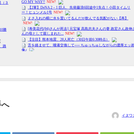
手へ
イヌワ
日