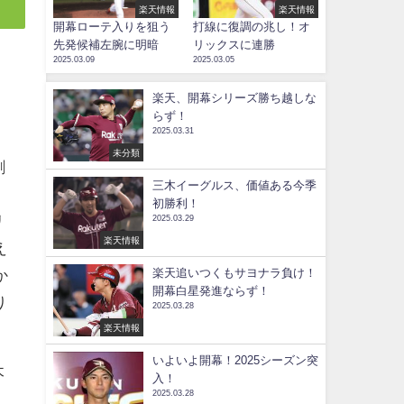
楽天情報
楽天情報
開幕ローテ入りを狙う
打線に復調の兆し！オ
先発候補左腕に明暗
リックスに連勝
2025.03.09
2025.03.05
楽天、開幕シリーズ勝ち越しな
らず！
2025.03.31
未分類
刺
三木イーグルス、価値ある今季
初勝利！
リ
2025.03.29
楽天情報
え
楽天追いつくもサヨナラ負け！
か
開幕白星発進ならず！
り
2025.03.28
楽天情報
いよいよ開幕！2025シーズン突
木
入！
2025.03.28
）