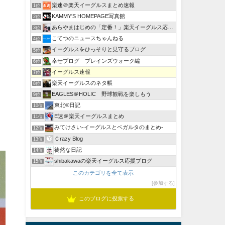
楽速＠楽天イーグルスまとめ速報
1位
KAMMY'S HOMEPAGE写真館
2位
あらやまはじめの「定番！」楽天イーグルス応援ブログ
3位
こてつのニュースちゃんねる
4位
イーグルスをひっそりと見守るブログ
5位
幸せブログ プレインズウォーク編
6位
イーグルス速報
7位
楽天イーグルスのネタ帳
8位
EAGLES＠HOLIC 野球観戦を楽しもう
9位
東北®日記
10位
E速＠楽天イーグルスまとめ
11位
みてけさい-イーグルスとベガルタのまとめ-
12位
Ｃrazy Blog
13位
徒然な日記
14位
shibakawaの楽天イーグルス応援ブログ
15位
このカテゴリを全て表示
参加する
このブログに投票する