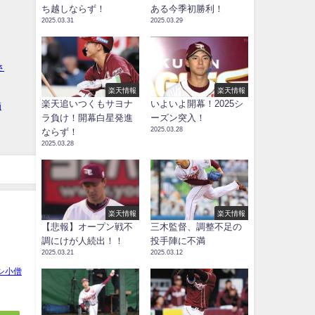
ち越しならず！
ある今季初勝利！
2025.03.31
2025.03.29
楽天情報
楽天情報
楽天追いつくもサヨナ
いよいよ開幕！2025シ
ラ負け！開幕白星発進
ーズン突入！
2025.03.28
ならず！
2025.03.28
楽天情報
楽天情報
【悲報】オープン戦不
三木監督、調整不足の
調にけが人続出！！
投手陣に不満
2025.03.21
2025.03.12
シ小僧