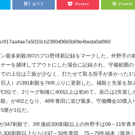
r
はてブ
Pocket
Feedly
icles/817aa4ae7a5010cb2380d06b5b69e4beda0af860
ン最多刺殺397のプロ野球新記録をマークした。外野手の
イナーを捕球してアウトにした場合に記録され、守備範囲の
での上位は三振が少なく、打たせて取る投手が多かった1
（巨人）の391刺殺を76年ぶりに更新した。補殺と失策を加
代3位で、2リーグ制後に400以上は初めて。辰己は2失策し
殺」が402となり、48年青田に並び最多。守備機会10傑入
5厘が1位だ。
が347刺殺で、3年連続300刺殺以上の外野手は09～11年青
300刺殺以上ならば47～50年青田、75～79年福本（阪急