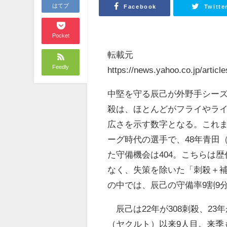
はてブ
Facebook
Twitte
Pocket
転載元
Feedly
https://news.yahoo.co.jp/art
中堅を守る辰己が外野手シーズ
殺は、ほとんどがフライやラ
広さを示す数字となる。これま
ーグ時代の選手で、48年青田
た守備機会は404。こちらは歴
なく、失策を除いた「刺殺＋補
の中では、辰己の守備率9割9分
辰己は22年が308刺殺、23年
（ヤクルト）以来9人目。来季も