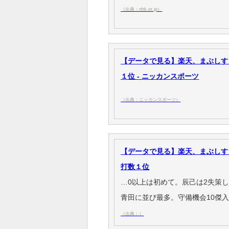
（出典：nhk.or.jp）
【データで見る】楽天、まぶしすぎ
１位 - ニッカンスポーツ
（出典：ニッカンスポーツ）
【データで見る】楽天、まぶしす
打数１位
…0以上は初めて。辰己は2失策し
青田に並び最多。守備機会10傑入
（出典：）