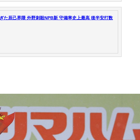
た辰己界隈 外野刺殺NPB新 守備率史上最高 後半安打数