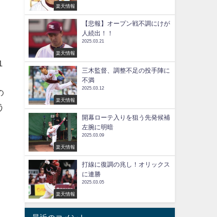
楽天情報
【悲報】オープン戦不調にけが
6
人続出！！
2025.03.21
楽天情報
1
三木監督、調整不足の投手陣に
ー
不満
2025.03.12
の
楽天情報
う
開幕ローテ入りを狙う先発候補
左腕に明暗
2025.03.09
楽天情報
打線に復調の兆し！オリックス
に連勝
2025.03.05
楽天情報