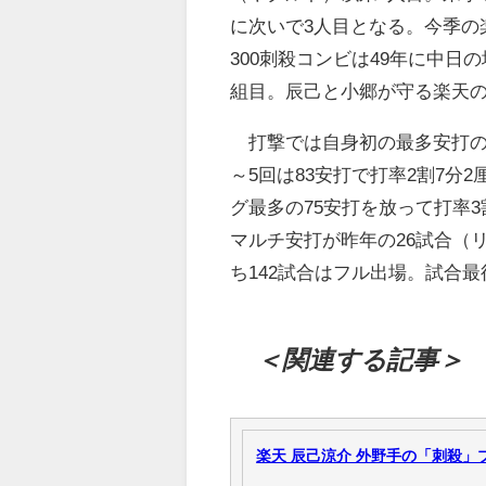
に次いで3人目となる。今季の
300刺殺コンビは49年に中日
組目。辰己と小郷が守る楽天
打撃では自身初の最多安打の
～5回は83安打で打率2割7分
グ最多の75安打を放って打率
マルチ安打が昨年の26試合（リ
ち142試合はフル出場。試合
＜関連する記事＞
楽天 辰己涼介 外野手の「刺殺」プロ野球