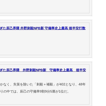
た辰己界隈 外野刺殺NPB新 守備率史上最高 後半安打数
ぎた辰己界隈 外野刺殺NPB新 守備率史上最高 後半安
かなく、失策を除いた「刺殺＋補殺」が402となり、48年
りの中では、辰己の守備率9割9分5厘が1位だ。