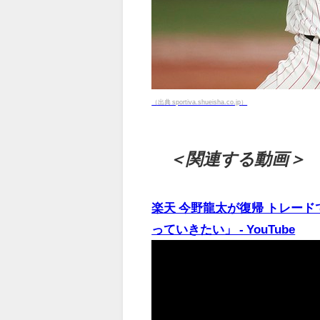
（出典 sportiva.shueisha.co.jp）
＜関連する動画＞
楽天 今野龍太が復帰 トレー
っていきたい」 - YouTube