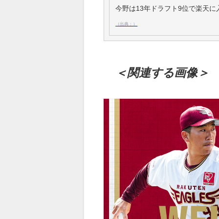
今野は13年ドラフト9位で楽天
（出典：）
＜関連する画像＞