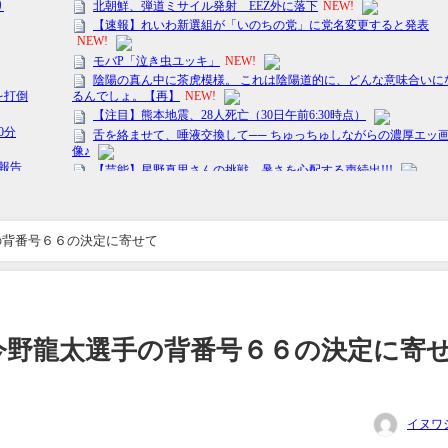
の背番号６６の決定に寄せて
今野龍太選手の背番号６６の決定に寄
イヌワ
日