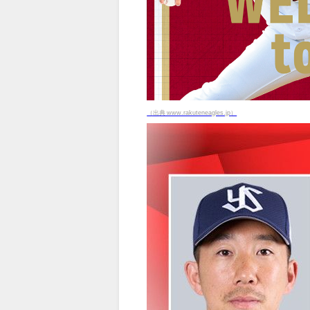
（出典 www.rakuteneagles.jp）