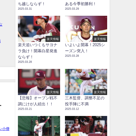
ち越しならず！
ある今季初勝利！
2025.03.31
2025.03.29
楽天情報
楽天情報
楽天追いつくもサヨナ
いよいよ開幕！2025シ
ラ負け！開幕白星発進
ーズン突入！
2025.03.28
ならず！
2025.03.28
楽天情報
楽天情報
【悲報】オープン戦不
三木監督、調整不足の
調にけが人続出！！
投手陣に不満
せ
2025.03.21
2025.03.12
シ小僧