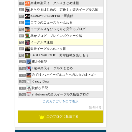
楽速＠楽天イーグルスまとめ速報
1位
あらやまはじめの「定番！」楽天イーグルス応援ブログ
2位
KAMMY'S HOMEPAGE写真館
3位
こてつのニュースちゃんねる
4位
イーグルスをひっそりと見守るブログ
5位
幸せブログ プレインズウォーク編
6位
イーグルス速報
7位
楽天イーグルスのネタ帳
8位
EAGLES＠HOLIC 野球観戦を楽しもう
9位
東北®日記
10位
E速＠楽天イーグルスまとめ
11位
みてけさい-イーグルスとベガルタのまとめ-
12位
Ｃrazy Blog
13位
徒然な日記
14位
shibakawaの楽天イーグルス応援ブログ
15位
このカテゴリを全て表示
参加する
このブログに投票する