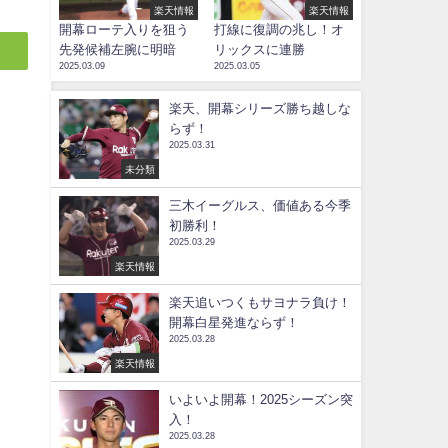
楽天情報
楽天情報
開幕ローテ入りを狙う
打線に復調の兆し！オ
先発候補左腕に明暗
リックスに連勝
2025.03.09
2025.03.05
楽天、開幕シリーズ勝ち越しな
らず！
2025.03.31
未分類
三木イーグルス、価値ある今季
初勝利！
2025.03.29
楽天情報
楽天追いつくもサヨナラ負け！
開幕白星発進ならず！
2025.03.28
楽天情報
いよいよ開幕！2025シーズン突
入！
2025.03.28