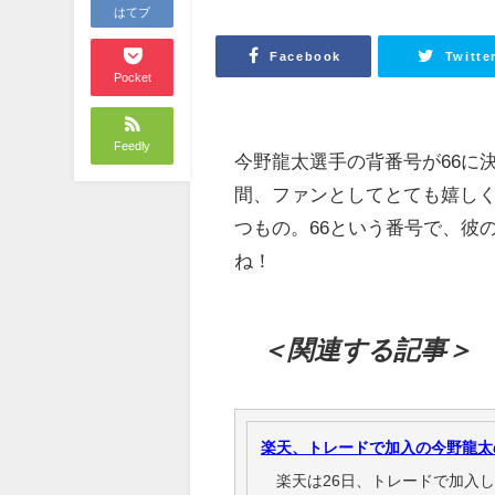
はてブ
Facebook
Twitte
Pocket
Feedly
今野龍太選手の背番号が66に
間、ファンとしてとても嬉し
つもの。66という番号で、彼
ね！
＜関連する記事＞
楽天、トレードで加入の今野龍太
楽天は26日、トレードで加入