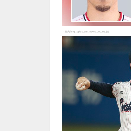
（出典 img.topics.smt.news.goo.ne.jp）