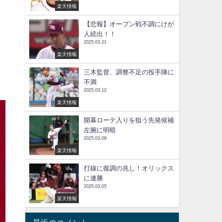
楽天情報
【悲報】オープン戦不調にけが
人続出！！
2025.03.21
楽天情報
三木監督、調整不足の投手陣に
不満
2025.03.12
楽天情報
開幕ローテ入りを狙う先発候補
左腕に明暗
2025.03.09
楽天情報
打線に復調の兆し！オリックス
に連勝
2025.03.05
楽天情報