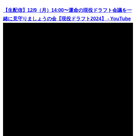
【生配信】12/9（月）14:00〜運命の現役ドラフト会議を一
緒に見守りましょうの会【現役ドラフト2024】 - YouTube
（出典 Youtube）
【現役ドラフト2024】本番まであと2日！パリーグのリス
トアップ選手12名を完全予想SP【決定版】