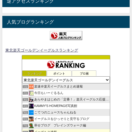
逆アクセスランキング
人気ブログランキング
東北楽天ゴールデンイーグルスランキング
ランキング
ポイント
ブロ画
楽速＠楽天イーグルスまとめ速報
1位
今日もいーぐるるん
2位
あらやまはじめの「定番！」楽天イーグルス応援ブログ
3位
KAMMY'S HOMEPAGE写真館
4位
こてつのニュースちゃんねる
5位
イーグルスをひっそりと見守るブログ
6位
幸せブログ プレインズウォーク編
7位
イーグルス速報