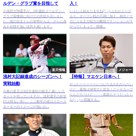
ルデン・グラブ賞を目指して
入！
小深田大翔選手が、2年連続ゴールデン・
いよいよ始まりますね(^_-)-☆わがイーグ
グラブ賞獲得に向けての意欲を示しまし
ルス、オープン戦の不調に加え、相次ぐケ
た。彼の自主トレの姿勢からは、さらに高
ガによる主力戦力の離脱でテンションが下
みを目指す強い決意を感じます...
がってしまって、開幕...
楽天情報
メジャー
浅村大記録達成のシーズンへ！
【特報】マエケン日本へ！
実戦始動
やったーーーーーいつになるかわからない
けど、最後はNPBでと宣言！どーせカープ
今春の楽天は3試合連続の敗北と厳しいス
なんだろうけど・・・黒田もそうだったし
タートを切っていますが、浅村選手の初安
な(-_-;)＜関連する...
打は明るい兆し。ここ数年の彼はスロース
ターターのイメージが強いの...