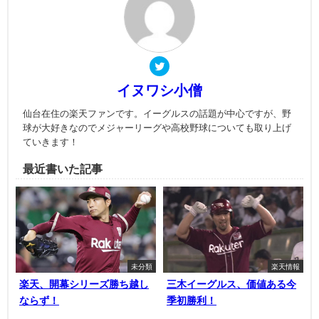
イヌワシ小僧
仙台在住の楽天ファンです。イーグルスの話題が中心ですが、野
球が大好きなのでメジャーリーグや高校野球についても取り上げ
ていきます！
最近書いた記事
未分類
楽天情報
楽天、開幕シリーズ勝ち越し
三木イーグルス、価値ある今
ならず！
季初勝利！