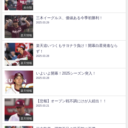
未分類
三木イーグルス、価値ある今季初勝利！
2025.03.29
楽天情報
楽天追いつくもサヨナラ負け！開幕白星発進なら
ず！
2025.03.28
楽天情報
いよいよ開幕！2025シーズン突入！
2025.03.28
楽天情報
【悲報】オープン戦不調にけが人続出！！
2025.03.21
楽天情報