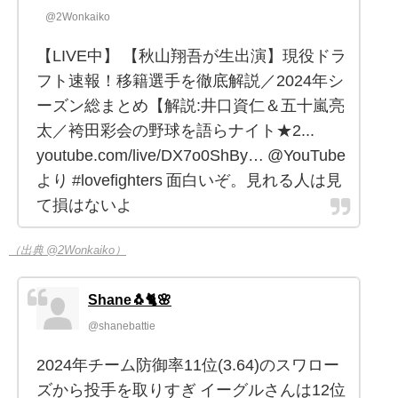
@2Wonkaiko
【LIVE中】 【秋山翔吾が生出演】現役ドラ
フト速報！移籍選手を徹底解説／2024年シ
ーズン総まとめ【解説:井口資仁＆五十嵐亮
太／袴田彩会の野球を語らナイト★2...
youtube.com/live/DX7o0ShBy… @YouTube
より #lovefighters 面白いぞ。見れる人は見
て損はないよ
（出典 @2Wonkaiko）
Shane🐧🐈🌸
@shanebattie
2024年チーム防御率11位(3.64)のスワロー
ズから投手を取りすぎ イーグルさんは12位