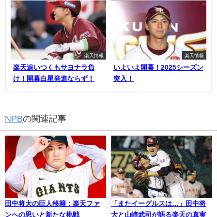
楽天情報
楽天情報
楽天追いつくもサヨナラ負
いよいよ開幕！2025シーズン
け！開幕白星発進ならず！
突入！
NPB
の関連記事
田中将大の巨人移籍：楽天ファ
「またイーグルスは…」田中将
ンへの思いと新たな挑戦
大と山崎武司が語る楽天の真実