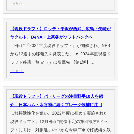
（出典：）
【現役ドラフト】ロッテ・平沢が西武、広島・矢崎が
ヤクルト、DeNA・上茶谷がソフトバンクへ
9日に『2024年度現役ドラフト』が開催され、NPB
から12選手の移籍先を発表した。 ▼ 2024年度現役ド
ラフト移籍一覧 ※（）は所属先 【第1巡】…
（出典：）
【現役ドラフト】パ・リーグの注目野手10人を紹
介 日本ハム・水谷瞬に続くブレーク候補に注目
…移籍活性化を狙い、2022年度に初めて実施された
現役ドラフト。12月9日に開催予定の第3回現役ドラ
フトに向け、対象選手の中から今季二軍で好成績を残