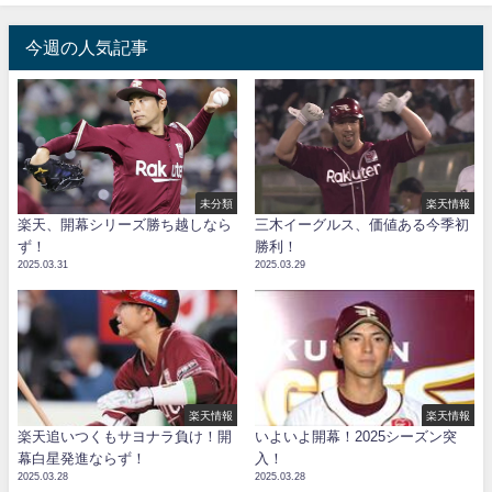
今週の人気記事
未分類
楽天情報
楽天、開幕シリーズ勝ち越しなら
三木イーグルス、価値ある今季初
ず！
勝利！
2025.03.31
2025.03.29
楽天情報
楽天情報
楽天追いつくもサヨナラ負け！開
いよいよ開幕！2025シーズン突
幕白星発進ならず！
入！
2025.03.28
2025.03.28