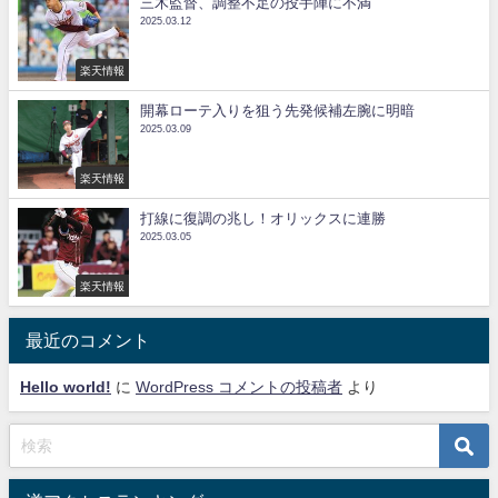
三木監督、調整不足の投手陣に不満
2025.03.12
楽天情報
開幕ローテ入りを狙う先発候補左腕に明暗
2025.03.09
楽天情報
打線に復調の兆し！オリックスに連勝
2025.03.05
楽天情報
最近のコメント
Hello world!
に
WordPress コメントの投稿者
より