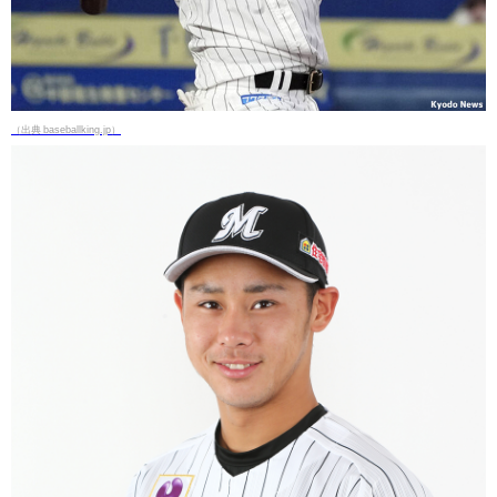
（出典 baseballking.jp）