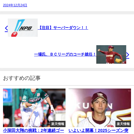
2024年12月24日
【注目】サーバーダウン！！
一場氏、ＢＣリーグのコーチ就任！
おすすめの記事
楽天情報
楽天情報
小深田大翔の挑戦：2年連続ゴー
いよいよ開幕！2025シーズン突