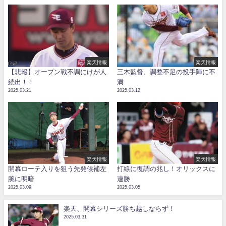
楽天情報
楽天情報
【悲報】オープン戦不調にけが人
三木監督、調整不足の投手陣に不
続出！！
満
2025.03.21
2025.03.12
楽天情報
楽天情報
開幕ローテ入りを狙う先発候補左
打線に復調の兆し！オリックスに
腕に明暗
連勝
2025.03.09
2025.03.05
楽天、開幕シリーズ勝ち越しならず！
2025.03.31