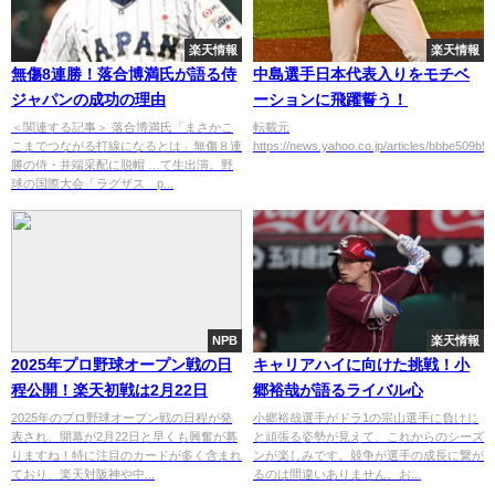
楽天情報
楽天情報
無傷8連勝！落合博満氏が語る侍
中島選手日本代表入りをモチベ
ジャパンの成功の理由
ーションに飛躍誓う！
＜関連する記事＞ 落合博満氏「まさかこ
転載元
こまでつながる打線になるとは」無傷８連
https://news.yahoo.co.jp/articles/bbbe509b
勝の侍・井端采配に脱帽 …て生出演。野
球の国際大会「ラグザス p...
NPB
楽天情報
2025年プロ野球オープン戦の日
キャリアハイに向けた挑戦！小
程公開！楽天初戦は2月22日
郷裕哉が語るライバル心
2025年のプロ野球オープン戦の日程が発
小郷裕哉選手がドラ1の宗山選手に負けじ
表され、開幕が2月22日と早くも興奮が募
と頑張る姿勢が見えて、これからのシーズ
りますね！特に注目のカードが多く含まれ
ンが楽しみです。競争が選手の成長に繋が
ており、楽天対阪神や中...
るのは間違いありません。お...