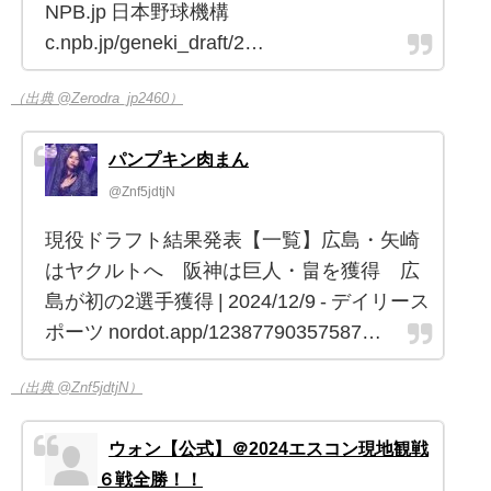
NPB.jp 日本野球機構
c.npb.jp/geneki_draft/2…
（出典 @Zerodra_jp2460）
パンプキン肉まん
@Znf5jdtjN
現役ドラフト結果発表【一覧】広島・矢崎
はヤクルトへ 阪神は巨人・畠を獲得 広
島が初の2選手獲得 | 2024/12/9 - デイリース
ポーツ nordot.app/12387790357587…
（出典 @Znf5jdtjN）
ウォン【公式】＠2024エスコン現地観戦
６戦全勝！！