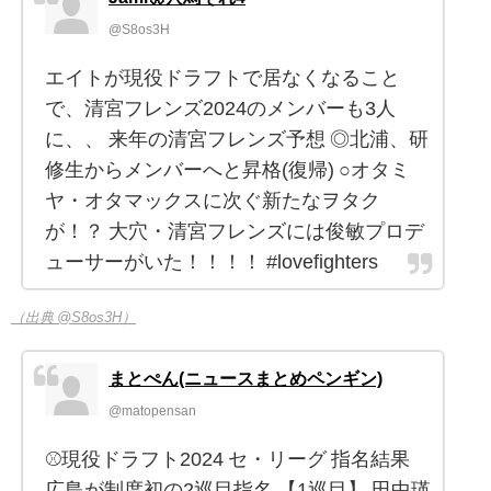
@S8os3H
エイトが現役ドラフトで居なくなること
で、清宮フレンズ2024のメンバーも3人
に、、 来年の清宮フレンズ予想 ◎北浦、研
修生からメンバーへと昇格(復帰) ○オタミ
ヤ・オタマックスに次ぐ新たなヲタク
が！？ 大穴・清宮フレンズには俊敏プロデ
ューサーがいた！！！！ #lovefighters
（出典 @S8os3H）
まとぺん(ニュースまとめペンギン)
@matopensan
⚾️現役ドラフト2024 セ・リーグ 指名結果
広島が制度初の2巡目指名 【1巡目】 田中瑛