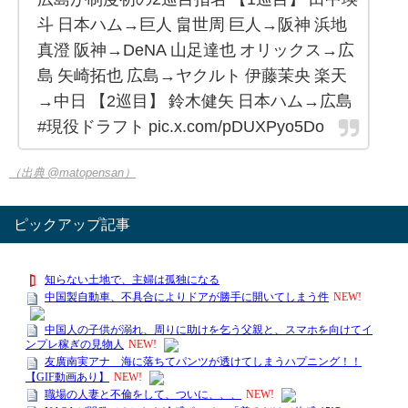
斗 日本ハム→巨人 畠世周 巨人→阪神 浜地
真澄 阪神→DeNA 山足達也 オリックス→広
島 矢崎拓也 広島→ヤクルト 伊藤茉央 楽天
→中日 【2巡目】 鈴木健矢 日本ハム→広島
#現役ドラフト pic.x.com/pDUXPyo5Do
（出典 @matopensan）
ピックアップ記事