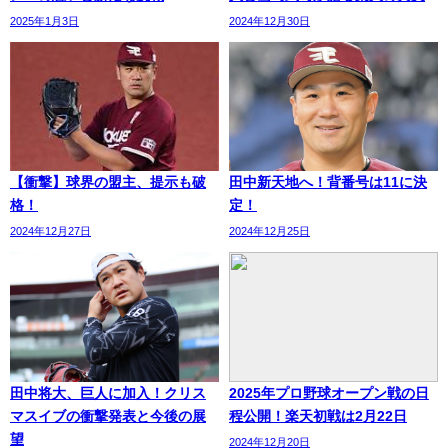
2025年1月3日
2024年12月30日
【衝撃】球界の盟主、提示も破
田中新天地へ！背番号は11に決
格！
定！
2024年12月27日
2024年12月25日
田中将大、巨人に加入！クリス
2025年プロ野球オープン戦の日
マスイブの衝撃発表と今後の展
程公開！楽天初戦は2月22日
望
2024年12月20日