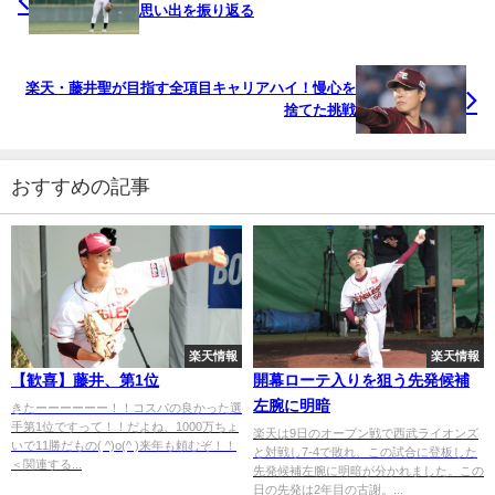
思い出を振り返る
楽天・藤井聖が目指す全項目キャリアハイ！慢心を
捨てた挑戦
おすすめの記事
楽天情報
楽天情報
【歓喜】藤井、第1位
開幕ローテ入りを狙う先発候補
左腕に明暗
きたーーーーーー！！コスパの良かった選
手第1位ですって！！だよね、1000万ちょ
楽天は9日のオープン戦で西武ライオンズ
いで11勝だもの( ^)o(^ )来年も頼むぞ！！
と対戦し7-4で敗れ、この試合に登板した
＜関連する...
先発候補左腕に明暗が分かれました。この
日の先発は2年目の古謝。...