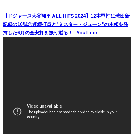
【ドジャース大谷翔平 ALL HITS 2024】12本塁打に球団新
記録の10試合連続打点と"ミスター・ジューン"の本領を発
揮した6月の全安打を振り返る！ - YouTube
（出典 Youtube）