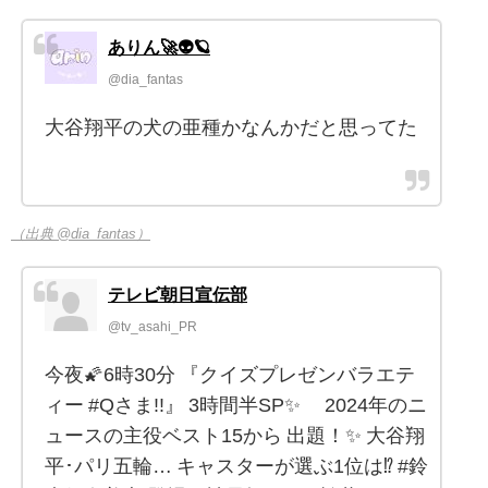
ありん🚀👽🪐
@dia_fantas
大谷翔平の犬の亜種かなんかだと思ってた
（出典 @dia_fantas）
テレビ朝日宣伝部
@tv_asahi_PR
今夜🌠6時30分 『クイズプレゼンバラエテ
ィー #Qさま!!』 3時間半SP✨ 2024年のニ
ュースの主役ベスト15から 出題！✨ 大谷翔
平･パリ五輪… キャスターが選ぶ1位は⁉️ #鈴