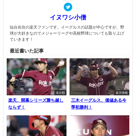
イヌワシ小僧
仙台在住の楽天ファンです。イーグルスの話題が中心ですが、野
球が大好きなのでメジャーリーグや高校野球についても取り上げ
ていきます！
最近書いた記事
未分類
楽天情報
楽天、開幕シリーズ勝ち越し
三木イーグルス、価値ある今
ならず！
季初勝利！