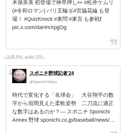
木保奈美 初登場で神早押し👀 #松井ケムリ
(#令和ロマン) パリ五輪🥉#宮脇花綸 も登
場！ #QuizKnock #東問 #東言 も参戦❗️
pic.x.com/daHmXpjjOg
（出典 @tv_asahi_PR）
スポニチ野球記者'24
@SponichiYakyu
時代で変化する「名球会」 大谷翔平の数
字から垣間見えた柔軟姿勢 二刀流に適正
な数字はあるのか？― スポニチ Sponichi
Annex 野球 sponichi.co.jp/baseball/news/…