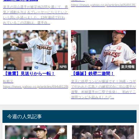
https://news.yahoo.co.jp/articles/a054913
楽天の宗山選手が被災地訪問を通じて、勇
気と感動を与えるプレーヤーになりたいと
いう思いを述べました。13年連続で行わ
れているこの活動は、選手自...
NPB
楽天情報
【激震】見送りから一転！
【爆誕】鉄壁二遊間！
転載元
楽天に鉄壁コンビが爆誕です！沖縄・コザ
https://news.yahoo.co.jp/articles/694d8128fc045441cae45fd7e878947a4...
で行われた広島との練習試合に宗山選手が
遊撃、村林選手が二塁で先発し、初めて二
遊間コンビを組みました(^...
今週の人気記事