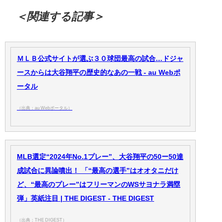
＜関連する記事＞
ＭＬＢ公式サイトが選ぶ３０球団最高の試合…ドジャ
ースからは大谷翔平の歴史的なあの一戦 - au Webポ
ータル
（出典：au Webポータル）
MLB選定“2024年No.1プレー”、大谷翔平の50ー50達
成試合に異論噴出！ 「“最高の選手”はオオタニだけ
ど、“最高のプレー”はフリーマンのWSサヨナラ満塁
弾」英紙注目 | THE DIGEST - THE DIGEST
（出典：THE DIGEST）