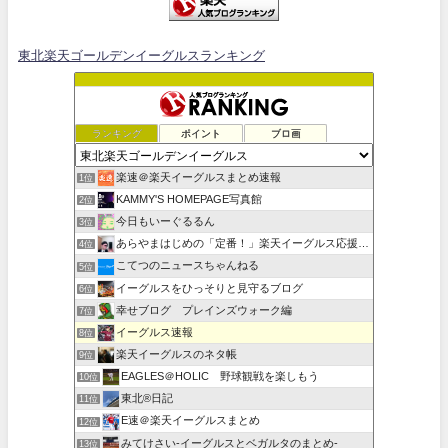
東北楽天ゴールデンイーグルスランキング
ランキング
ポイント
ブロ画
楽速＠楽天イーグルスまとめ速報
1位
KAMMY'S HOMEPAGE写真館
2位
今日もいーぐるるん
3位
あらやまはじめの「定番！」楽天イーグルス応援ブログ
4位
こてつのニュースちゃんねる
5位
イーグルスをひっそりと見守るブログ
6位
幸せブログ プレインズウォーク編
7位
イーグルス速報
8位
楽天イーグルスのネタ帳
9位
EAGLES＠HOLIC 野球観戦を楽しもう
10位
東北®日記
11位
E速＠楽天イーグルスまとめ
12位
みてけさい-イーグルスとベガルタのまとめ-
13位