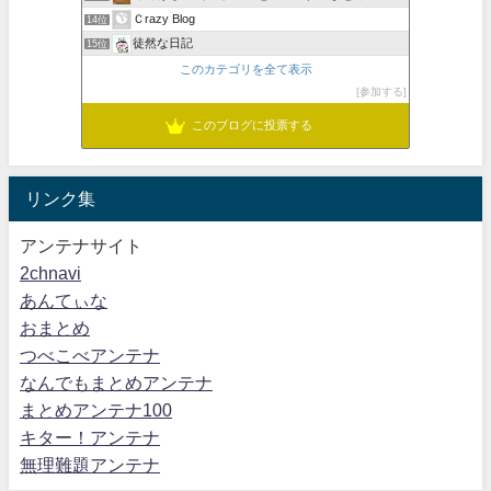
Ｃrazy Blog
14位
徒然な日記
15位
このカテゴリを全て表示
参加する
このブログに投票する
リンク集
アンテナサイト
2chnavi
あんてぃな
おまとめ
つべこべアンテナ
なんでもまとめアンテナ
まとめアンテナ100
キター！アンテナ
無理難題アンテナ