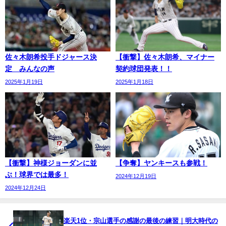
佐々木朗希投手ドジャース決
【衝撃】佐々木朗希、マイナー
定 みんなの声
契約球団発表！！
2025年1月19日
2025年1月18日
【衝撃】神様ジョーダンに並
【争奪】ヤンキースも参戦！
ぶ！球界では最多！
2024年12月19日
2024年12月24日
楽天1位・宗山選手の感謝の最後の練習｜明大時代の