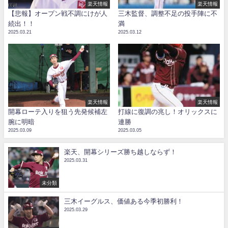
楽天情報
楽天情報
【悲報】オープン戦不調にけが人
三木監督、調整不足の投手陣に不
続出！！
満
2025.03.21
2025.03.12
楽天情報
楽天情報
開幕ローテ入りを狙う先発候補左
打線に復調の兆し！オリックスに
腕に明暗
連勝
2025.03.09
2025.03.05
楽天、開幕シリーズ勝ち越しならず！
2025.03.31
未分類
三木イーグルス、価値ある今季初勝利！
2025.03.29