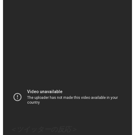
【MLB公式番組】大谷翔平が成し遂げた偉業を讃えた特別
なVTRを公開「道なき道を選んだからこそ全てが変わっ
た」 - YouTube
（出典 Youtube）
＜ツイッターの反応＞