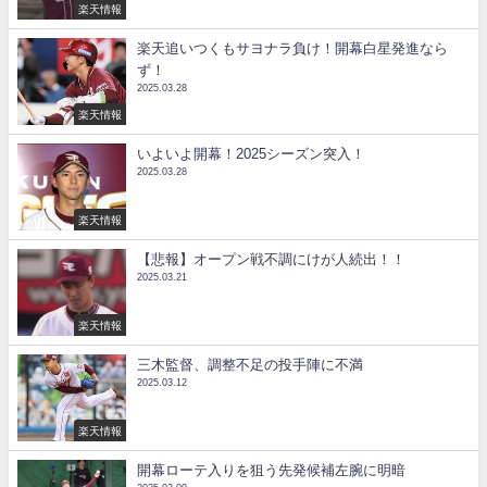
楽天情報
楽天追いつくもサヨナラ負け！開幕白星発進なら
ず！
2025.03.28
楽天情報
いよいよ開幕！2025シーズン突入！
2025.03.28
楽天情報
【悲報】オープン戦不調にけが人続出！！
2025.03.21
楽天情報
三木監督、調整不足の投手陣に不満
2025.03.12
楽天情報
開幕ローテ入りを狙う先発候補左腕に明暗