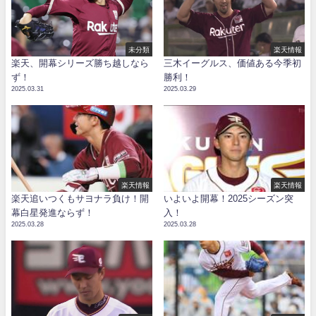
未分類
楽天情報
楽天、開幕シリーズ勝ち越しなら
三木イーグルス、価値ある今季初
ず！
勝利！
2025.03.31
2025.03.29
楽天情報
楽天情報
楽天追いつくもサヨナラ負け！開
いよいよ開幕！2025シーズン突
幕白星発進ならず！
入！
2025.03.28
2025.03.28