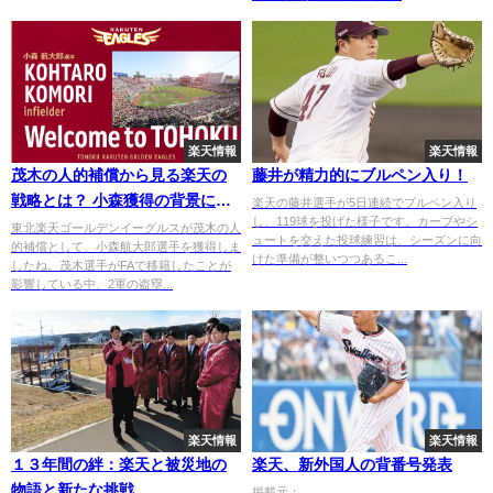
楽天情報
楽天情報
茂木の人的補償から見る楽天の
藤井が精力的にブルペン入り！
戦略とは？ 小森獲得の背景に迫
楽天の藤井選手が5日連続でブルペン入り
し、119球を投げた様子です。カーブやシ
る
東北楽天ゴールデンイーグルスが茂木の人
ュートを交えた投球練習は、シーズンに向
的補償として、小森航大郎選手を獲得しま
けた準備が整いつつあるこ...
したね。茂木選手がFAで移籍したことが
影響している中、2軍の盗塁...
楽天情報
楽天情報
１３年間の絆：楽天と被災地の
楽天、新外国人の背番号発表
物語と新たな挑戦
掲載元：