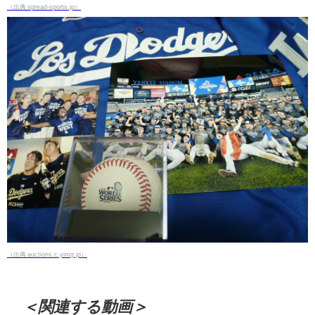
（出典 spread-sports.jp）
（出典 auctions.c.yimg.jp）
＜関連する動画＞