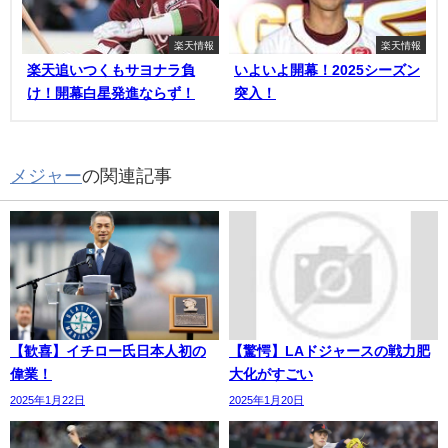
楽天情報
楽天情報
楽天追いつくもサヨナラ負
いよいよ開幕！2025シーズン
け！開幕白星発進ならず！
突入！
メジャー
の関連記事
【歓喜】イチロー氏日本人初の
【驚愕】LAドジャースの戦力肥
偉業！
大化がすごい
2025年1月22日
2025年1月20日